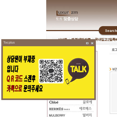
Tocplus
비