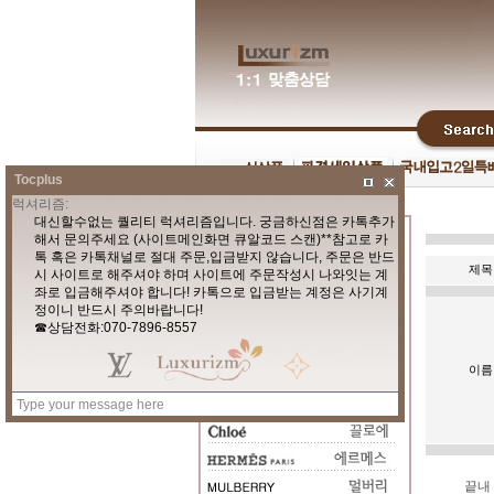
Tocplus
제목
이름
끝내