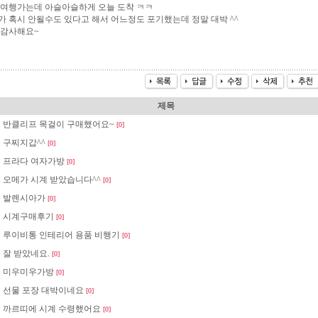
 여행가는데 아슬아슬하게 오늘 도착 ㅋㅋ
가 혹시 안될수도 있다고 해서 어느정도 포기했는데 정말 대박 ^^
 감사해요~
제목
반클리프 목걸이 구매했어요~
[0]
구찌지갑^^
[0]
프라다 여자가방
[0]
오메가 시계 받았습니다^^
[0]
발렌시아가
[0]
시계구매후기
[0]
루이비통 인테리어 용품 비행기
[0]
잘 받았네요.
[0]
미우미우가방
[0]
선물 포장 대박이네요
[0]
까르띠에 시계 수령했어요
[0]