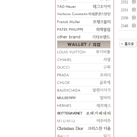
2352
2351
2350
2349