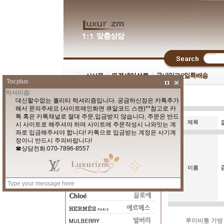
Tocplus
제목
이름
루이비통 가방