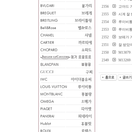
2356
고야드 
2355
시계 잘
2354
루이비통
2353
루이비통
2352
보떼가 
2351
잘 받았
2350
M1307
2349
M1326