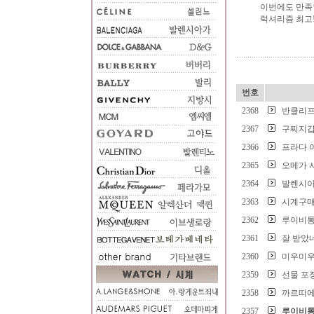
이번에도 만족
럭셔리즘 최고!
번호
2368
반클리프
2367
구찌지갑
2366
프라다 
2365
오메가 
2364
발렌시
2363
시계구
2362
루이비통
2361
잘 받았
2360
미우미
2359
선물 포
2358
까르띠에
2357
루이비통