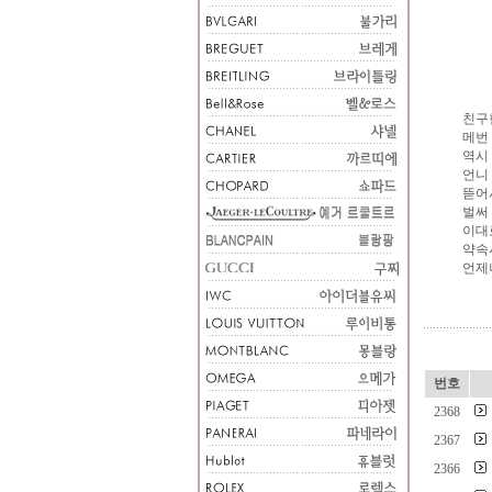
친구
메번
역시
언니
뜯어
벌써
이대
약속
언제
번호
2368
2367
2366