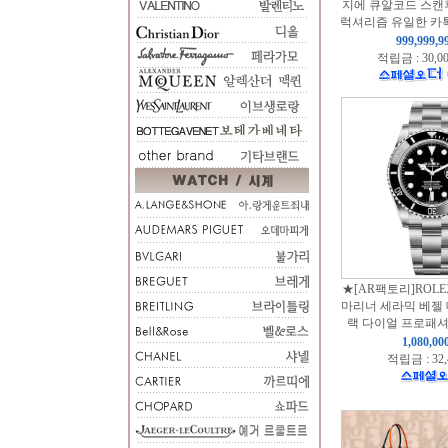
지에 큐알코드 스캔
럭셔리즘 유일한 카톡
999,999,
적립금 : 30,0
★[AR팩토리]ROL
마리너 세라믹 베젤 
랙 다이얼 프로패셔
1,080,0
적립금 : 32