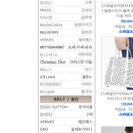
[스페셜오더]BALENC
1 발렌시아가 블랙 
디엄 캐리 
980,00
적립금 : 29
[스페셜오더]Alaia-A
이아 미나 20 
520,00
적립금 : 15