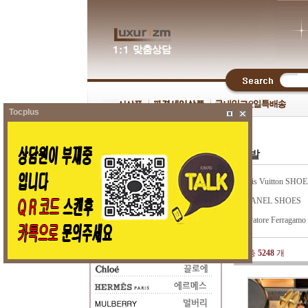
Tocplus
신발
|
Louis Vuitton SHOE
|
CHANEL SHOES
|
Salvatore Ferragam
총
5248
개