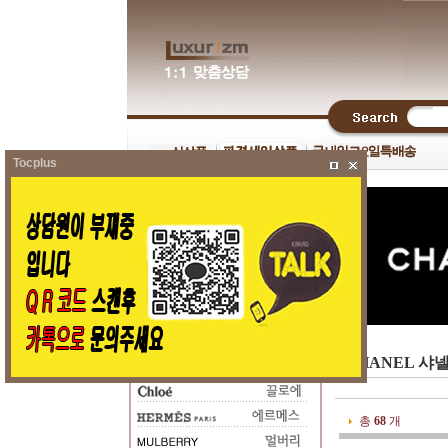
Tocplus
CHANEL 샤
총
68
개