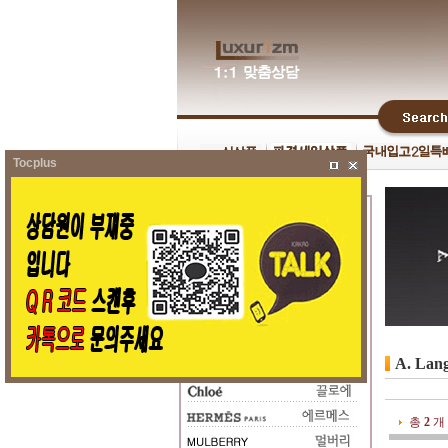
Tocplus
A. La
총
2
개