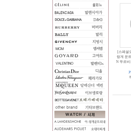
[스페셜오더
랑게 운트죄
N 뚜르비
가
적