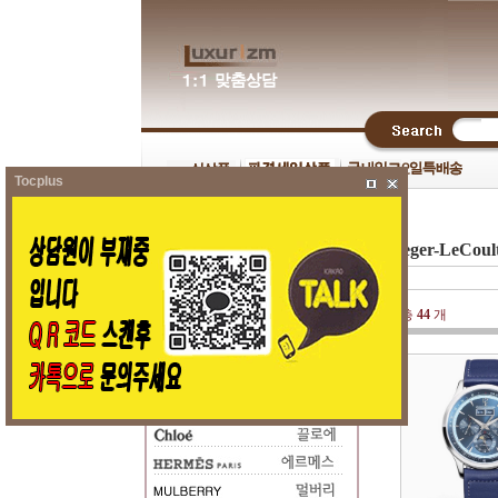
Tocplus
Jaeger-LeCo
총
44
개