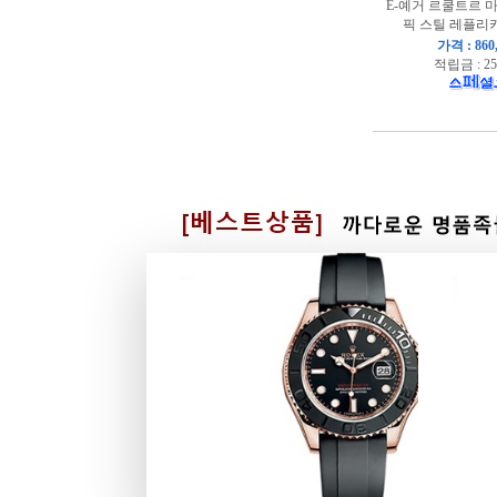
E-예거 르쿨트르 
픽 스틸 레플리카
가격 : 860
적립금 : 25