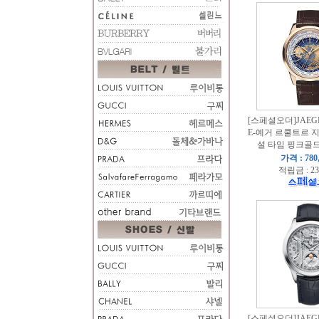
[스페셜오더]JAEGE
E-예거 르쿨트르 
설 타임 핑크골드
가격 : 780
적립금 : 23
[스페셜오더]JAEGE