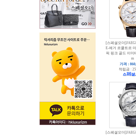
[스페셜오더]JAEGE
E-예거 르쿨트르 
픽 핑크 골드 이미
m
가격 : 860
적립금 : 25
[스페셜오더]JAEGE