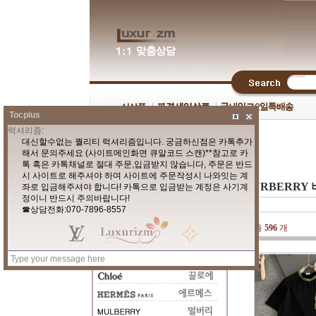
Tocplus
BURBERRY
총
596
개